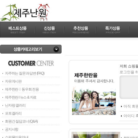
저희 쇼핑몰
로그인을 하
자주하는 질문과 답변 (FAQ)
자유게시판
제주한란ㅣ동우회 전용
제주한란 l 뉴스 & 자료
난자랑 갤러리
아직 회
포토겔러리
아이디 
회원간 질답코너 (Q&A)
공지사항
쇼핑몰이용안내