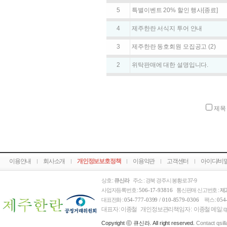
5
특별이벤트 20% 할인 행사[종료]
4
제주한란 서식지 투어 안내
3
제주한란 동호회원 모집공고
(2)
2
위탁판매에 대한 설명입니다.
제
이용안내
회사소개
개인정보보호정책
이용약관
고객센터
아이디/비
상호 :
큐신라
주소 : 경북 경주시 봉황로 37-9
사업자등록번호 :
통신판매 신고번호 :
506-17-93816
제
대표전화 :
팩스 :
054-777-0399 / 010-8579-0306
054
대표자 : 이종철 개인정보관리책임자 : 이종철 메일: qsi l l 
Copyright ⓒ 큐신라. All right reserved.
Contact qsil