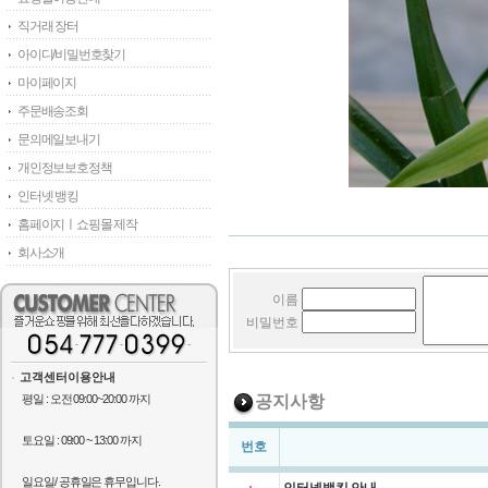
직거래 장터
아이디/비밀번호찾기
마이페이지
주문배송조회
문의메일보내기
개인정보보호정책
인터넷 뱅킹
홈페이지ㅣ쇼핑몰 제작
회사소개
이름
비밀번호
고객센터이용안내
평일 : 오전 09:00~20:00 까지
공지사항
토요일 : 09:00 ~ 13:00 까지
번호
일요일/ 공휴일은 휴무입니다.