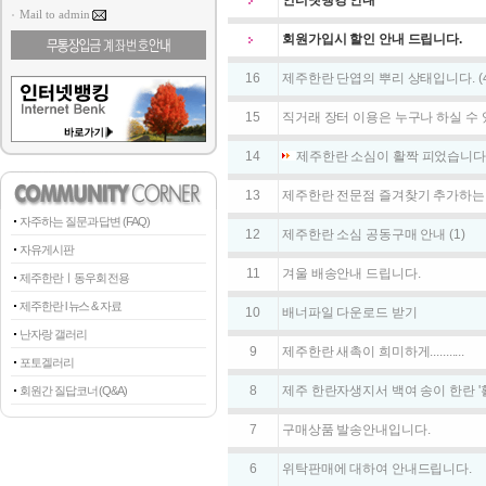
인터넷뱅킹 안내
Mail to admin
회원가입시 할인 안내 드립니다.
16
제주한란 단엽의 뿌리 상태입니다.
(
15
직거래 장터 이용은 누구나 하실 수 
14
제주한란 소심이 활짝 피었습니다
13
제주한란 전문점 즐겨찾기 추가하는
자주하는 질문과 답변 (FAQ)
12
제주한란 소심 공동구매 안내
(1)
자유게시판
11
겨울 배송안내 드립니다.
제주한란ㅣ동우회 전용
제주한란 l 뉴스 & 자료
10
배너파일 다운로드 받기
난자랑 갤러리
9
제주한란 새촉이 희미하게...........
포토겔러리
8
제주 한란자생지서 백여 송이 한란 '
회원간 질답코너 (Q&A)
7
구매상품 발송안내입니다.
6
위탁판매에 대하여 안내드립니다.