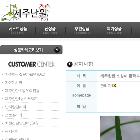
공지사항
자주하는 질문과 답변 (FAQ)
제 목
제주한란 소심이 활짝 
자유게시판
이 름
관리자
제주한란ㅣ동우회 전용
Homepage
제주한란 l 뉴스 & 자료
파 일
난자랑 갤러리
포토겔러리
회원간 질답코너 (Q&A)
공지사항
쇼핑몰이용안내