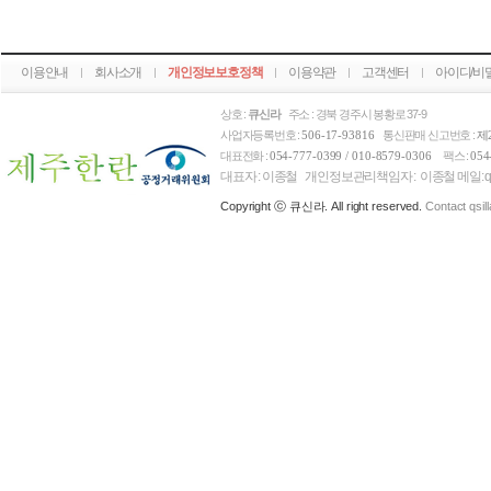
이용안내
회사소개
개인정보보호정책
이용약관
고객센터
아이디/비
상호 :
큐신라
주소 : 경북 경주시 봉황로 37-9
사업자등록번호 :
통신판매 신고번호 :
506-17-93816
제
대표전화 :
팩스 :
054-777-0399 / 010-8579-0306
054
대표자 : 이종철 개인정보관리책임자 : 이종철 메일: qsi l l
Copyright ⓒ 큐신라. All right reserved.
Contact qsil