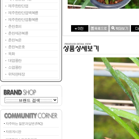
제주한란단엽
제주한란단엽백복륜
제주한란단엽황복륜
춘란호피
춘란제관복륜
춘란녹운
춘란녹운호
옥화
대엽풍란
소엽풍란
위탁판매장
자주하는 질문과 답변 (FAQ)
자유게시판