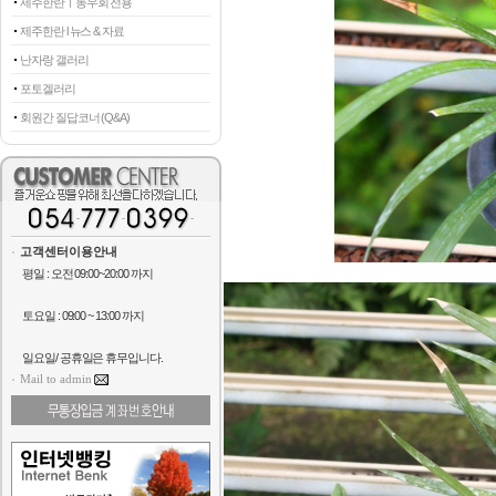
제주한란ㅣ동우회 전용
제주한란 l 뉴스 & 자료
난자랑 갤러리
포토겔러리
회원간 질답코너 (Q&A)
고객센터이용안내
평일 : 오전 09:00~20:00 까지
토요일 : 09:00 ~ 13:00 까지
일요일/ 공휴일은 휴무입니다.
Mail to admin