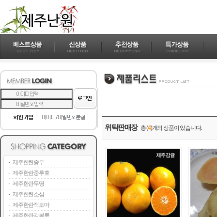
위탁판매장
총 (
4
)개의 상품이 있습니다.
제주한란중투
제주한란중투호
제주한란무명
제주한란소심
제주한란적토마
제주한란감복륜