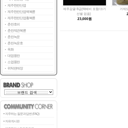
제주한란단엽
제주감귤 B급[택배비 포함/크기
거제도
제주한란단엽백복륜
선별 없음]
제주한란단엽황복륜
23,000원
춘란호피
춘란제관복륜
춘란녹운
춘란녹운호
옥화
대엽풍란
소엽풍란
위탁판매장
자주하는 질문과 답변 (FAQ)
자유게시판